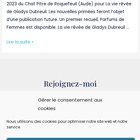
2023 du Chat Pitre de Roquefeuil (Aude) pour La vie rêvée
de Gladys Dubreuil. Les nouvelles primées feront l’objet
d’une publication future. Un premier recueil, Parfums de
Femmes est disponible. La vie rêvée de Gladys Dubreuil …
2023,
Lire la suite »
1er
prix
du
concours
d’écriture
Rejoignez-moi
2023
du
Gérer le consentement aux
Chat
cookies
Pitre
Conditions générales de vente
de
Nous utilisons des cookies pour optimiser notre site web et notre
Politique de confidentialité
service.
Roquefeuil
(Aude)