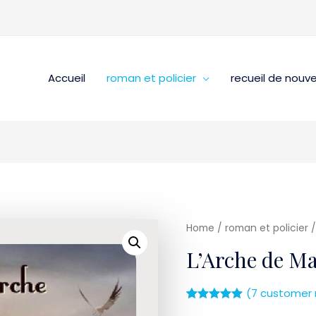
Accueil
roman et policier
recueil de nouve
Home
/
roman et policier
/
L’Arche de M
(
7
customer 
Rated
7
5.00