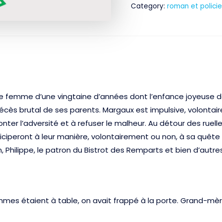
Category:
roman et policie
quantity
ne femme d’une vingtaine d’années dont l’enfance joyeuse d
décès brutal de ses parents. Margaux est impulsive, volontai
nter l’adversité et à refuser le malheur. Au détour des ruel
ciperont à leur manière, volontairement ou non, à sa quête d’
, Philippe, le patron du Bistrot des Remparts et bien d’autres
mmes étaient à table, on avait frappé à la porte. Grand-mère 