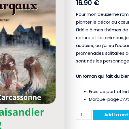
16.90
€
out of 5
based on
customer
Pour mon deuxième roman
ratings
planter le décor au cœu
Fidèle à mes thèmes de pré
nature et les animaux, je
audoise, où j’ai eu l’occa
promenades solitaires dan
sont nés les personnag
Un roman qui fait du bie
Frais de port offe
Marque-page
L’A
L'Arche
Add to car
de
Margaux