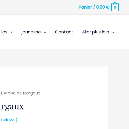
Panier
/
0.00
€
0
lles
jeunesse
Contact
Aller plus loin
 L’Arche de Margaux
argaux
reviews)