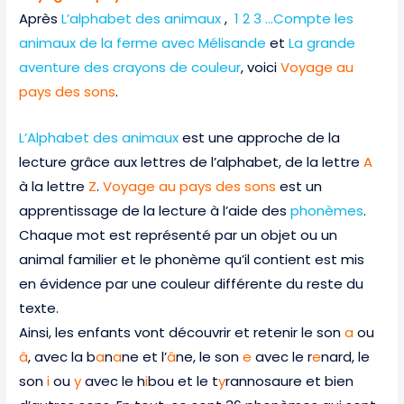
Après
L’alphabet des animaux
,
1 2 3 …Compte les
animaux de la ferme avec Mélisande
et
La grande
aventure des crayons de couleur
, voici
Voyage au
pays des sons
.
L’Alphabet des animaux
est une approche de la
lecture grâce aux lettres de l’alphabet, de la lettre
A
à la lettre
Z
.
Voyage au pays des sons
est un
apprentissage de la lecture à l’aide des
phonèmes
.
Chaque mot est représenté par un objet ou un
animal familier et le phonème qu’il contient est mis
en évidence par une couleur différente du reste du
texte.
Ainsi, les enfants vont découvrir et retenir le son
a
ou
â
, avec la b
a
n
a
ne et l’
â
ne, le son
e
avec le r
e
nard, le
son
i
ou
y
avec le h
i
bou et le t
y
rannosaure et bien