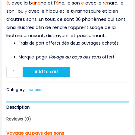
â
, avec la b
a
n
a
ne et l’
â
ne, le son
e
avec le r
e
nard, le
son
i
ou
y
avec le h
i
bou et le t
y
rannosaure et bien
d’autres sons. En tout, ce sont 36 phonèmes qui sont
ainsi illustrés afin de rendre l’apprentissage de la
lecture amusant, distrayant et passionnant.
Frais de port offerts dès deux ouvrages achetés
Marque-page
Voyage au pays des sons
offert
Voyage
Add to cart
au
pays
Category:
jeunesse
des
sons
Description
quantity
Reviews (0)
Voyage au pays des sons