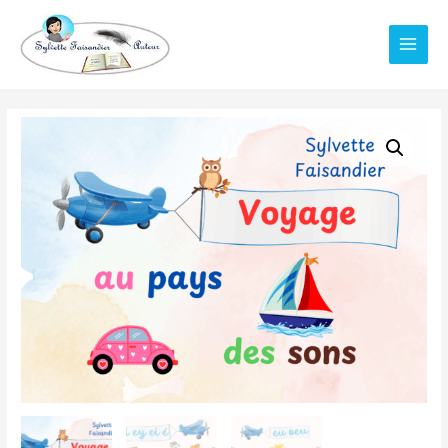
Main
Men