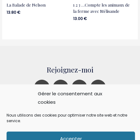
La Balade de Nelson
1 2 3 …Compte les animaux de
la ferme avec Mélisande
13.80
€
13.00
€
Rejoignez-moi
Gérer le consentement aux
cookies
Conditions générales de vente
Politique de confidentialité
Nous utilisons des cookies pour optimiser notre site web et notre
service.
Accepter