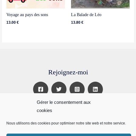
Voyage au pays des sons
La Balade de Léo
13.00
€
13.80
€
Rejoignez-moi
Gérer le consentement aux
Conditions générales de vente
cookies
Politique de confidentialité
Nous utilisons des cookies pour optimiser notre site web et notre service.