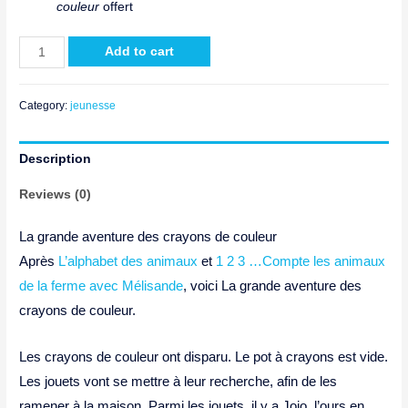
couleur
offert
La
Add to cart
grande
aventure
Category:
jeunesse
des
crayons
Description
de
couleur
Reviews (0)
quantity
La grande aventure des crayons de couleur
Après
L’alphabet des animaux
et
1 2 3 …Compte les animaux
de la ferme avec Mélisande
, voici La grande aventure des
crayons de couleur.
Les crayons de couleur ont disparu. Le pot à crayons est vide.
Les jouets vont se mettre à leur recherche, afin de les
ramener à la maison. Parmi les jouets, il y a Jojo, l’ours en